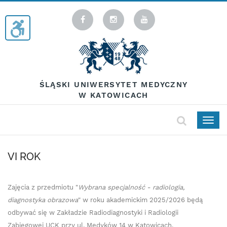
ŚLĄSKI UNIWERSYTET MEDYCZNY
W KATOWICACH
Togg
navig
VI ROK
Zajęcia z przedmiotu "
Wybrana specjalność - radiologia,
diagnostyka obrazowa
" w roku akademickim 2025/2026 będą
odbywać się w Zakładzie Radiodiagnostyki i Radiologii
Zabiegowej UCK przy ul. Medyków 14 w Katowicach.