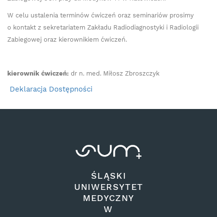
W celu ustalenia terminów ćwiczeń oraz seminariów prosimy
o kontakt z sekretariatem Zakładu Radiodiagnostyki i Radiologii
Zabiegowej oraz kierownikiem ćwiczeń.
kierownik ćwiczeń:
dr n. med. Miłosz Zbroszczyk
Deklaracja Dostępności
ŚLĄSKI
UNIWERSYTET
MEDYCZNY
W